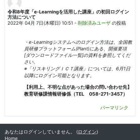
令和8年度「e-Learningを活用した講座」の初回ログイン
返信数: 0
方法について
2022年 04月 7日(木曜日) 10:51
-
削除済みユーザ
の投稿
・e-Learningシステムへのログイン方法は、
全国教
員研修プラットフォーム(Plant)
にある、
開催要項
[ダウンロードファイル一覧]の資料を参照してくだ
さい。
※「
リスキリングＩＣＴ講座」については、6月1日
以降にログイン可能となります。
【利用上、不明な点があった場合の問い合わせ先】
教育研修課情報研修係（TEL 058-271-3457）
パーマリンク
あなたはログインしていません。 (
ログイン
)
Home